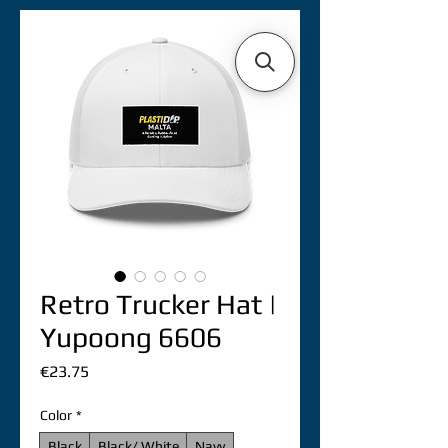
Retro Trucker Hat |
Yupoong 6606
價
€23.75
格
Color
*
Black
Black/ White
Navy